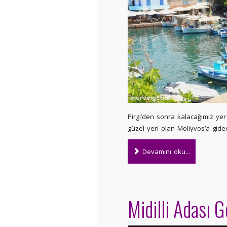
Pirgi’den sonra kalacağımız y
güzel yeri olan Moliyvos’a gide
Devamını oku...
Midilli Adası G