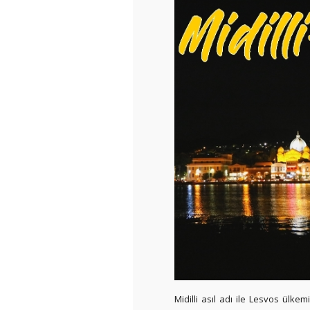
Midilli asıl adı ile Lesvos ülkem