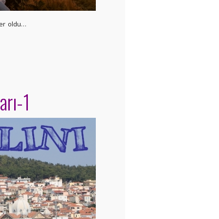
yer oldu…
arı-1