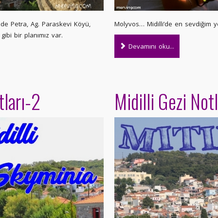
de Petra, Ag. Paraskevi Köyü,
Molyvos… Midilli’de en sevdiğim 
gibi bir planımız var.
Devamını oku...
tları-2
Midilli Gezi Notl