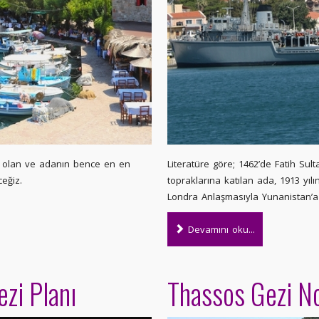
er olan ve adanın bence en en
Literatüre göre; 1462’de Fatih Su
ceğiz.
topraklarına katılan ada, 1913 yıl
Londra Anlaşmasıyla Yunanistan’a 
Devamını oku...
ezi Planı
Thassos Gezi No