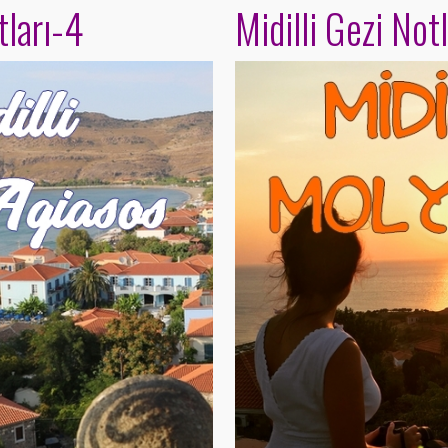
tları-4
Midilli Gezi Not