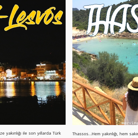
ize yakınlığı ile son yıllarda Türk
Thassos…Hem yakınlığı, hem sakinl