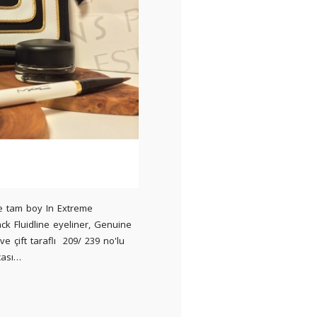
de tam boy In Extreme
k Fluidline eyeliner, Genuine
e çift taraflı 209/ 239 no'lu
çası…