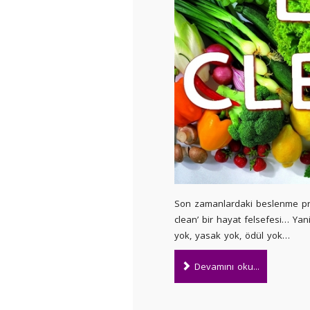
Son zamanlardaki beslenme pren
clean’ bir hayat felsefesi… Yani
yok, yasak yok, ödül yok…
Devamını oku...