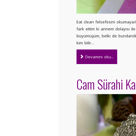
Eat clean felsefesini okumaya
fark ettim ki annem dolayısı il
büyümüşüm, belki de bundand
kim bilir…
Devamını oku...
Cam Sürahi Kap