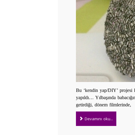
Bu ‘kendin yap/DIY’ projesi k
yapıldı…
Yılbaşında babacığı
getirdiği, dönem filmlerinde,
Devamını oku...