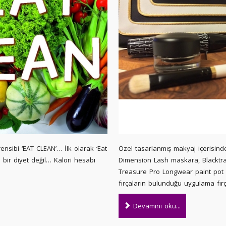
sibi ‘EAT CLEAN’… İlk olarak ‘Eat
Özel tasarlanmış makyaj içerisin
 bir diyet değil… Kalori hesabı
Dimension Lash maskara, Blacktrac
Treasure Pro Longwear paint pot v
fırçaların bulunduğu uygulama fır
Devamını oku...