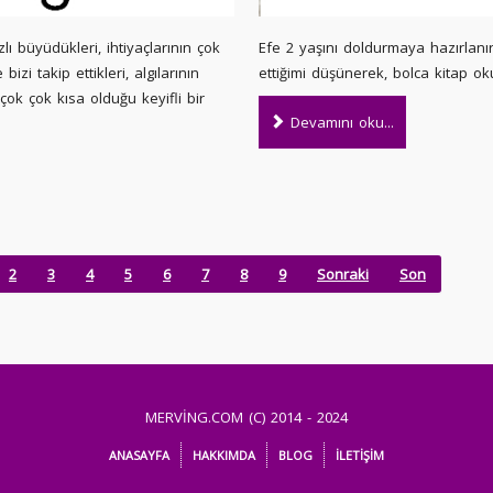
lı büyüdükleri, ihtiyaçlarının çok
Efe 2 yaşını doldurmaya hazırlanır
e bizi takip ettikleri, algılarının
ettiğimi düşünerek, bolca kitap ok
ok çok kısa olduğu keyifli bir
Devamını oku...
2
3
4
5
6
7
8
9
Sonraki
Son
MERVİNG.COM (C) 2014 - 2024
ANASAYFA
HAKKIMDA
BLOG
İLETİŞİM