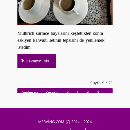
Multirich surface bayalarını keşfettikten
sonra
eskiyen kahvaltı setinin tepsisini de yenilemek
istedim.
Devamını oku...
Sayfa 9 / 23
Başlangıç
Önceki
4
5
6
7
8
9
10
11
12
13
Sonraki
Son
MERVİNG.COM (C) 2014 - 2024