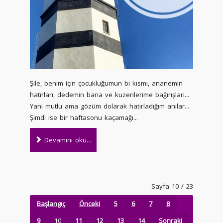
Şile, benim için çocukluğumun bi kısmı, ananemin
hatırları, dedemin bana ve kuzenlerime bağırışları...
Yani mutlu ama gözüm dolarak hatırladığım anılar...
Şimdi ise bir haftasonu kaçamağı...
Devamını oku...
Sayfa 10 / 23
Başlangıç
Önceki
5
6
7
8
9
10
11
12
13
14
Sonraki