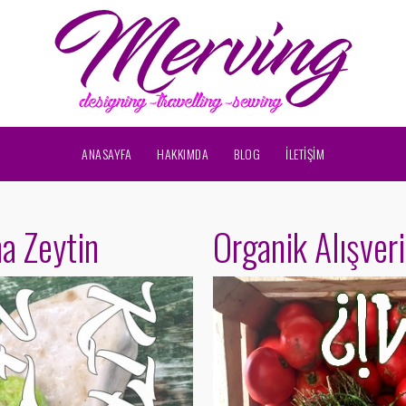
ANASAYFA
HAKKIMDA
BLOG
İLETİŞİM
a Zeytin
Organik Alışver