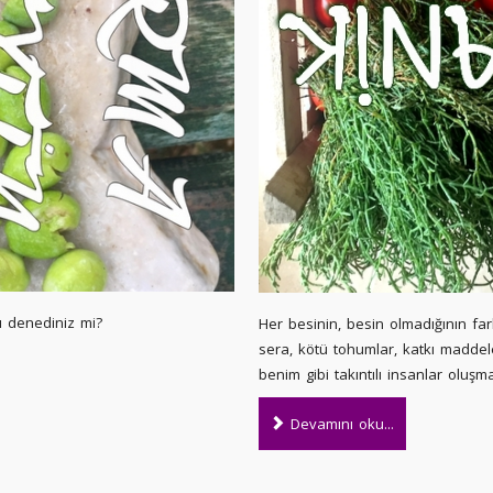
ı denediniz mi?
Her besinin, besin olmadığının fa
sera, kötü tohumlar, katkı maddele
benim gibi takıntılı insanlar oluşm
Devamını oku...