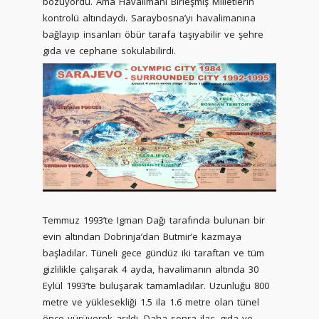
bozuyordu. Ama Havalimanı Birleşmiş Milletlerin
kontrolü altındaydı. Saraybosna’yı havalimanına
bağlayıp insanları öbür tarafa taşıyabilir ve şehre
gıda ve cephane sokulabilirdi.
Temmuz 1993’te Igman Dağı tarafında bulunan bir
evin altından Dobrinja’dan Butmir’e kazmaya
başladılar. Tüneli gece gündüz iki taraftan ve tüm
gizlilikle çalışarak 4 ayda, havalimanın altında 30
Eylül 1993’te buluşarak tamamladılar. Uzunluğu 800
metre ve yüklesekliği 1.5 ila 1.6 metre olan tünel
önce yürüyerek aşıldı. Daha sonra ilaç, gıda ve