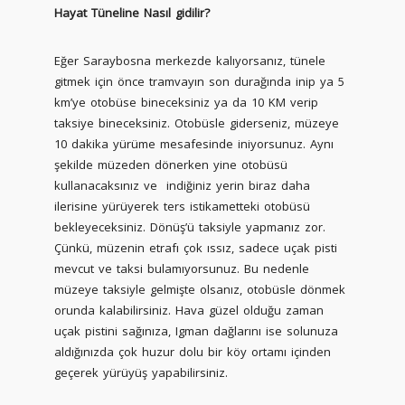
Hayat Tüneline Nasıl gidilir?
Eğer Saraybosna merkezde kalıyorsanız, tünele
gitmek için önce tramvayın son durağında inip ya 5
km’ye otobüse bineceksiniz ya da 10 KM verip
taksiye bineceksiniz. Otobüsle giderseniz, müzeye
10 dakika yürüme mesafesinde iniyorsunuz. Aynı
şekilde müzeden dönerken yine otobüsü
kullanacaksınız ve indiğiniz yerin biraz daha
ilerisine yürüyerek ters istikametteki otobüsü
bekleyeceksiniz. Dönüş’ü taksiyle yapmanız zor.
Çünkü, müzenin etrafı çok ıssız, sadece uçak pisti
mevcut ve taksi bulamıyorsunuz. Bu nedenle
müzeye taksiyle gelmişte olsanız, otobüsle dönmek
orunda kalabilirsiniz. Hava güzel olduğu zaman
uçak pistini sağınıza, Igman dağlarını ise solunuza
aldığınızda çok huzur dolu bir köy ortamı içinden
geçerek yürüyüş yapabilirsiniz.