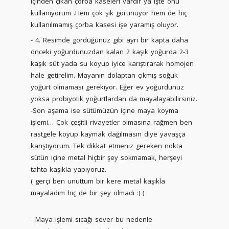
içinden çıkan çorba kaseleri vardır ya işte onu
kullanıyorum .Hem çok şık görünüyor hem de hiç
kullanılmamış çorba kasesi işe yaramış oluyor.
- 4. Resimde gördüğünüz gibi ayrı bir kapta daha
önceki yoğurdunuzdan kalan 2 kaşık yoğurda 2-3
kaşık süt yada su koyup iyice karıştırarak homojen
hale getirelim. Mayanın dolaptan çıkmış soğuk
yoğurt olmaması gerekiyor. Eğer ev yoğurdunuz
yoksa probiyotik yoğurtlardan da mayalayabilirsiniz.
-Son aşama ise sütümüzün içine maya koyma
işlemi… Çok çeşitli rivayetler olmasına rağmen ben
rastgele koyup kaymak dağılmasın diye yavaşça
karıştıyorum. Tek dikkat etmeniz gereken nokta
sütün içine metal hiçbir şey sokmamak, herşeyi
tahta kaşıkla yapıyoruz.
( gerçi ben unuttum bir kere metal kaşıkla
mayaladım hiç de bir şey olmadı :) )
- Maya işlemi sıcağı sever bu nedenle