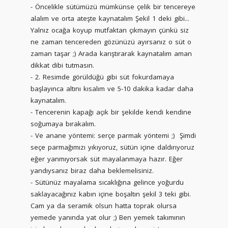
- Öncelikle sütümüzü mümkünse çelik bir tencereye
alalım ve orta ateşte kaynatalım Şekil 1 deki gibi...
Yalnız ocağa koyup mutfaktan çıkmayın çünkü siz
ne zaman tencereden gözünüzü ayırsanız o süt o
zaman taşar ;) Arada karıştırarak kaynatalım aman
dikkat dibi tutmasın.
- 2. Resimde görüldüğü gibi süt fokurdamaya
başlayınca altını kısalım ve 5-10 dakika kadar daha
kaynatalım.
- Tencerenin kapağı açık bir şekilde kendi kendine
soğumaya bırakalım.
- Ve anane yöntemi: serçe parmak yöntemi ;) Şimdi
seçe parmağımızı yıkıyoruz, sütün içine daldırıyoruz
eğer yanmıyorsak süt mayalanmaya hazır. Eğer
yandıysanız biraz daha beklemelisiniz.
- Sütünüz mayalama sıcaklığına gelince yoğurdu
saklayacağınız kabın içine boşaltın şekil 3 teki gibi.
Cam ya da seramik olsun hatta toprak olursa
yemede yanında yat olur ;) Ben yemek takımının