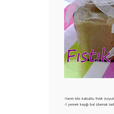
-Yarım kilo kabuklu fıstık (soyu
-1 yemek kaşığı bal (damak tadını