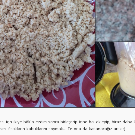
sı için ikiye bölüp ezdim sonra birleştirip içine bal ekleyip, biraz daha 
 kısmı fıstıkların kabuklarını soymak… Ee ona da katlanacağız artık :)