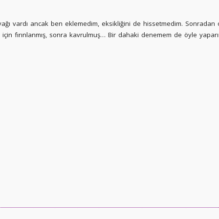
a yağı vardı ancak ben eklemedim, eksikliğini de hissetmedim. Sonrada
sı için fırınlanmış, sonra kavrulmuş… Bir dahaki denemem de öyle yapar