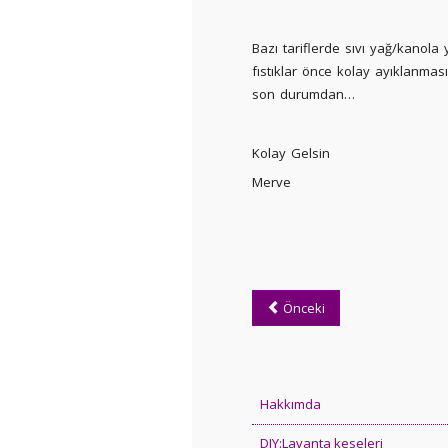
Bazı tariflerde sıvı yağ/kanol
fıstıklar önce kolay ayıklanma
son durumdan…
Kolay Gelsin
Merve
Önceki
Hakkımda
DIY:Lavanta keseleri