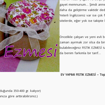
gayet memnunum… Şimdi annemd
daha da geliştirme vaktidir d
Yeterli İngilizceniz var ise çok f
sitelerde, eğer yok ise takipte 
Öncelikle çalışan ve yeni evli 
zaman ayırmak zor olsa da bir 
bulabileceğiniz FISTIK EZMESİ 
da benim farkımla bir tarif…
EV YAPIMI FISTIK EZMESİ – Top
lduğunda 350-400 gr. kalıyor)
za göre arttırabilirsiniz.)