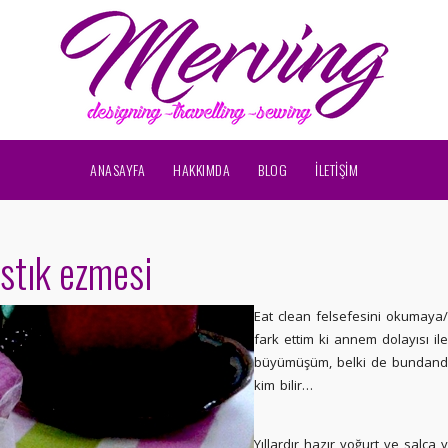
ANASAYFA
HAKKIMDA
BLOG
İLETİŞİM
ıstık ezmesi
Eat clean felsefesini okumaya
fark ettim ki annem dolayısı il
büyümüşüm, belki de bundand
kim bilir…
Yıllardır hazır yoğurt ve salça