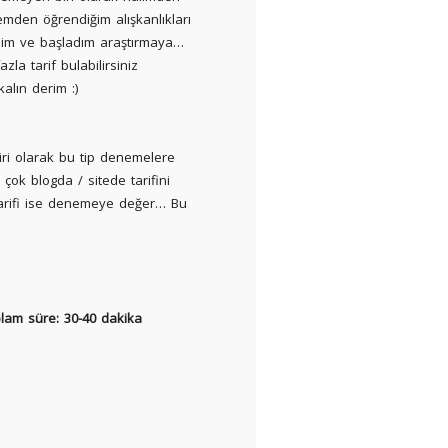
en öğrendiğim alışkanlıkları
edim ve başladım araştırmaya…
azla tarif bulabilirsiniz
kalın derim :)
biri olarak bu tip denemelere
çok blogda / sitede tarifini
tarifi ise denemeye değer… Bu
lam süre: 30-40 dakika