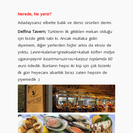
Nerede, Ne yenir?
Adadaysanız elbette balık ve deniz ürünleri derim.
Delfina Tavern;
Türklerin ilk gittikleri mekan olduğu
için bizde gittik tabi ki. Ancak mutlaka gidin
diyemem, diğer yerlerden hiçbir artısı da eksisi de
yoktu.
Levre+kalamar+greeksalat+kabak köfte+ midye
ızgara+peynir kızartma+uzo+su+karpuz toplamda 60
euro
ödedik. Bunların hepsi iki kişi için çok bizimki
ilk gün heyecanı abarttık biraz zaten hepsini de
yiyemedik :)