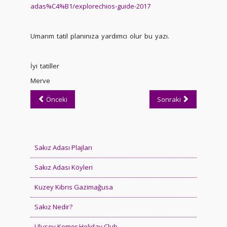
adas%C4%B1/explorechios-guide-2017
Umarım tatil planınıza yardımcı olur bu yazı.
İyi tatiller
Merve
Önceki
Sonraki
Sakız Adası Plajları
Sakız Adası Köyleri
Kuzey Kıbrıs Gazimağusa
Sakız Nedir?
Ulusoy Kemer Holiday Club