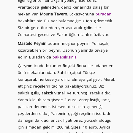
Eğer eğlenceli bir akşam yemeği isterseniz
Vrantadosa gelmeden, deniz kenarında salaş bir
mekan var.
Mouria Tavern.
Lokasyonuna
buradan
bakabilirsiniz. Biz yer bulamadığımız için gidemedik.
Siz bir gece önceden yer ayırtarak gidin. Her
Cumartesi gecesi ve Pazar öğlen canlı müzik var.
Mastelo Peyniri
adanın meşhur peyniri. Yumuşak,
kızartılabilen bir peynir. Uzonun yanında tevsiye
edilir. Buradan da
bakabilirsiniz.
Çarşının içinde bulunan
Reçelci Rena
ise adanın en
ünlü mekanlarından. Sahibi çatpat Türkçe
konuşarak herkese yardımcı olmaya çalışıyor. Merak
ettiğiniz reçellerin tadına bakabiliyorsunuz. Biz
sakızlı güllü, sakızlı vişneli ve turunçgil reçeli aldık.
Yarım kiloluk cam şişede 3 euro. Antepfıstığı, incir,
patlıcan denemek istesem de elimin gitmediği
çeşitlerden oldu J Yasemin çiçeği reçelinin ise tadı
damağımda kladı ancak fiyatı biraz yüksek olduğu
için almadan geldim. 200 ml. Şişesi 10 euro. Ayrıca