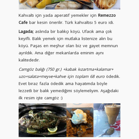
Kahvaltı için yada aperatif yemekler için
Remezzo
Cafe
bar kesin önerilir. Türk kahvaltısı 5 euro idi.
Lagada;
aslında bir balıkçı köyü. Ufacık ama çok
keyifli. Balık yemek için mutlaka listenize alın bu
köyü. Paşas en meşhur olan biz ve gayet memnun
ayrıldık. Ama diğer mekanlarda eminim aynı
kalitededir.
Camgöz balığı (750 gr.) +kabak kızartma+kalamar+
uzo+salata+meyve+kahve için toplam 68 euro
ödedik.
Evet biraz fazla ödedik ama hayatımda böyle
lezzetli bir balık yemediğimi söylemeliyim. Aşağıdaki
ilk resim işte camgöz :)