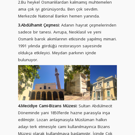
2.Bu heykel Osmanlılardan kalmamış muhtemelen
ama çok iyi görünüyordu. Ben çok sevdim.
Merkezde National Bankın hemen yanında.
3.Abdülhamit Çeşmesi:
Adanın hayrat çeşmelerinden
sadece bir tanesi. Avrupa, Neoklasil ve yeni
Osmanlı barok akımlarının etkisinde yapılmış mimari.
1991 yılında gördüğü restorasyon sayesinde
oldukça etkileyici. Meydan parkının içinde
bulunuyor.
4.Mecidiye Cami-Bizans Müzesi:
Sultan Abdülmecit
Döneminde yani 1850’lerde hazne parasıyla inşa
edilmiştir. Lozan anlaşmasıyla Müslüman halkın
adayı terk etmesiyle cami kullanılmayınca Bizans
Müzesi olarak kullanılmaya başlamıştır. İçinde Çok