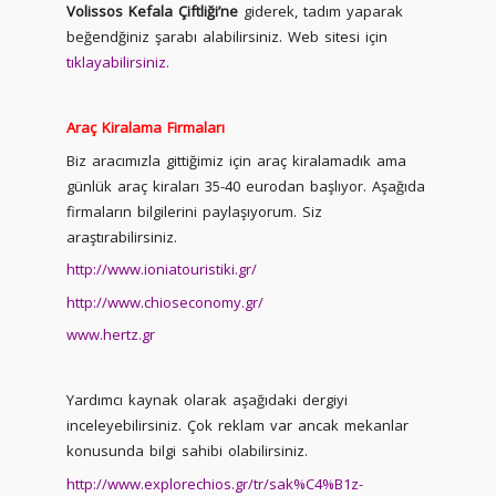
Volissos Kefala Çiftliği’ne
giderek, tadım yaparak
beğendğiniz şarabı alabilirsiniz. Web sitesi için
tıklayabilirsiniz.
Araç Kiralama Firmaları
Biz aracımızla gittiğimiz için araç kiralamadık ama
günlük araç kiraları 35-40 eurodan başlıyor. Aşağıda
firmaların bilgilerini paylaşıyorum. Siz
araştırabilirsiniz.
http://www.ioniatouristiki.gr/
http://www.chioseconomy.gr/
www.hertz.gr
Yardımcı kaynak olarak aşağıdaki dergiyi
inceleyebilirsiniz. Çok reklam var ancak mekanlar
konusunda bilgi sahibi olabilirsiniz.
http://www.explorechios.gr/tr/sak%C4%B1z-