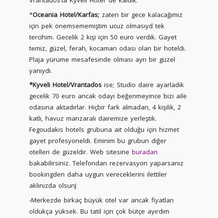
Vrantados’ta Kyveli Hotel’ de kaldık.
*
Oceania Hotel/Karfas;
zaten bir gece kalacağımız
için pek önemsememiştim ucuz olmasıyd tek
tercihim. Gecelik 2 kişi için 50 euro verdik. Gayet
temiz, güzel, ferah, kocaman odası olan bir hoteldi.
Plaja yürüme mesafesinde olması ayrı bir güzel
yanıydı.
*Kyveli Hotel/Vrantados
ise; Studio daire ayarladık
gecelik 70 euro ancak odayı beğenmeyince bizi aile
odasına aktadırlar. Hiçbir fark almadan, 4 kişilik, 2
katlı, havuz manzaralı dairemize yerleştik.
Fegoudakis hotels grubuna ait olduğu için hizmet
gayet profesyoneldi. Eminim bu grubun diğer
otelleri de güzeldir. Web sitesine
buradan
bakabilirsiniz. Telefondan rezervasyon yaparsanız
bookingden daha uygun vereceklerini ilettiler
aklınızda olsunJ
-Merkezde birkaç büyük otel var ancak fiyatları
oldukça yüksek. Bu tatil için çok bütçe ayırdım