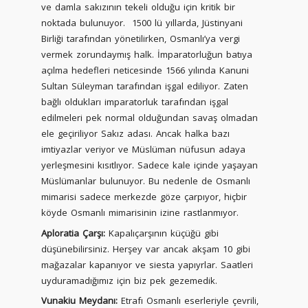
ve damla sakızının tekeli olduğu için kritik bir
noktada bulunuyor. 1500 lü yıllarda, Jüstinyani
Birliği tarafından yönetilirken, Osmanlı’ya vergi
vermek zorundaymış halk. İmparatorluğun batıya
açılma hedefleri neticesinde 1566 yılında Kanuni
Sultan Süleyman tarafından işgal ediliyor. Zaten
bağlı oldukları imparatorluk tarafından işgal
edilmeleri pek normal olduğundan savaş olmadan
ele geçiriliyor Sakız adası. Ancak halka bazı
imtiyazlar veriyor ve Müslüman nüfusun adaya
yerleşmesini kısıtlıyor. Sadece kale içinde yaşayan
Müslümanlar bulunuyor. Bu nedenle de Osmanlı
mimarisi sadece merkezde göze çarpıyor, hiçbir
köyde Osmanlı mimarisinin izine rastlanmıyor.
Aploratia Çarşı:
Kapalıçarşının küçüğü gibi
düşünebilirsiniz. Herşey var ancak akşam 10 gibi
mağazalar kapanıyor ve siesta yapıyrlar. Saatleri
uyduramadığımız için biz pek gezemedik.
Vunakiu Meydanı:
Etrafı Osmanlı eserleriyle çevrili,