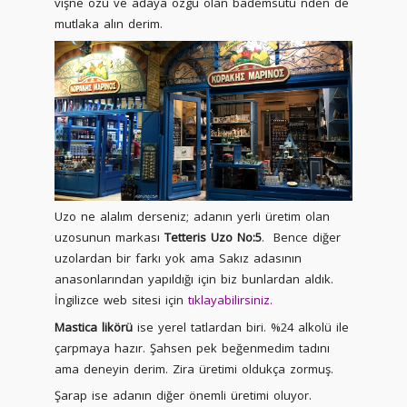
vişne özü ve adaya özgü olan bademsütü nden de
mutlaka alın derim.
Uzo ne alalım derseniz; adanın yerli üretim olan
uzosunun markası
Tetteris Uzo No:5
. Bence diğer
uzolardan bir farkı yok ama Sakız adasının
anasonlarından yapıldığı için biz bunlardan aldık.
İngilizce web sitesi için
tıklayabilirsiniz.
Mastica likörü
ise yerel tatlardan biri. %24 alkolü ile
çarpmaya hazır. Şahsen pek beğenmedim tadını
ama deneyin derim. Zira üretimi oldukça zormuş.
Şarap ise adanın diğer önemli üretimi oluyor.