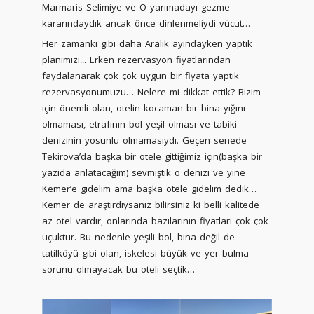
Marmaris Selimiye ve O yarımadayı gezme
kararındaydık ancak önce dinlenmeliydi vücut…
Her zamanki gibi daha Aralık ayındayken yaptık
planımızı
Erken rezervasyon fiyatlarından
...
faydalanarak çok çok uygun bir fiyata yaptık
rezervasyonumuzu… Nelere mi dikkat ettik? Bizim
için önemli olan, otelin kocaman bir bina yığını
olmaması, etrafının bol yeşil olması ve tabiki
denizinin yosunlu olmamasıydı. Geçen senede
Tekirova’da başka bir otele gittiğimiz için(başka bir
yazıda anlatacağım) sevmiştik o denizi ve yine
Kemer’e gidelim ama başka otele gidelim dedik…
Kemer de araştırdıysanız bilirsiniz ki belli kalitede
az otel vardır, onlarında bazılarının fiyatları çok çok
uçuktur. Bu nedenle yeşili bol, bina değil de
tatilköyü gibi olan, iskelesi büyük ve yer bulma
sorunu olmayacak bu oteli seçtik…