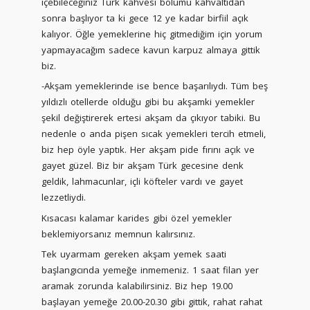
içebileceğiniz Türk kahvesi bölümü kahvaltıdan
sonra başlıyor ta ki gece 12 ye kadar birfiil açık
kalıyor. Öğle yemeklerine hiç gitmediğim için yorum
yapmayacağım sadece kavun karpuz almaya gittik
biz.
-Akşam yemeklerinde ise bence başarılıydı. Tüm beş
yıldızlı otellerde olduğu gibi bu akşamki yemekler
şekil değiştirerek ertesi akşam da çıkıyor tabiki. Bu
nedenle o anda pişen sıcak yemekleri tercih etmeli,
biz hep öyle yaptık. Her akşam pide fırını açık ve
gayet güzel. Biz bir akşam Türk gecesine denk
geldik, lahmacunlar, içli köfteler vardı ve gayet
lezzetliydi.
Kısacası kalamar karides gibi özel yemekler
beklemiyorsanız memnun kalırsınız.
Tek uyarmam gereken akşam yemek saati
başlangıcında yemeğe inmemeniz. 1 saat filan yer
aramak zorunda kalabilirsiniz. Biz hep 19.00
başlayan yemeğe 20.00-20.30 gibi gittik, rahat rahat