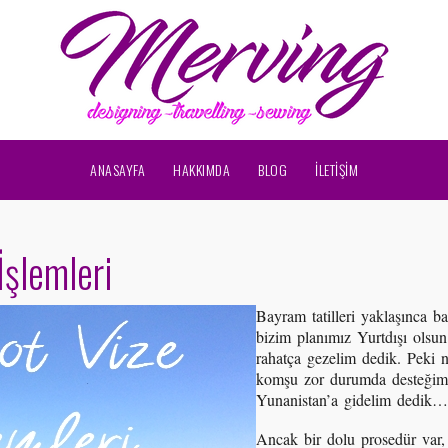
ANASAYFA
HAKKIMDA
BLOG
İLETİŞİM
İşlemleri
Bayram tatilleri yaklaşınca b
bizim planımız Yurtdışı olsun
rahatça gezelim dedik. Peki
komşu zor durumda desteğimize
Yunanistan’a gidelim dedik…
Ancak bir dolu prosedür var, 