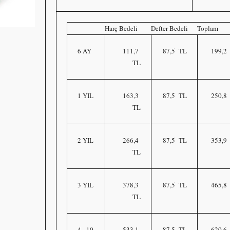
Harç Bedeli
Defter Bedeli
Toplam
6 AY
111,7
87,5
TL
199,2
TL
1 YIL
163,3
87,5
TL
250,8
TL
2 YIL
266,4
87,5
TL
353,9
TL
3 YIL
378,3
87,5
TL
465,8
TL
4 - 10
533,1
87,5
TL
620,6