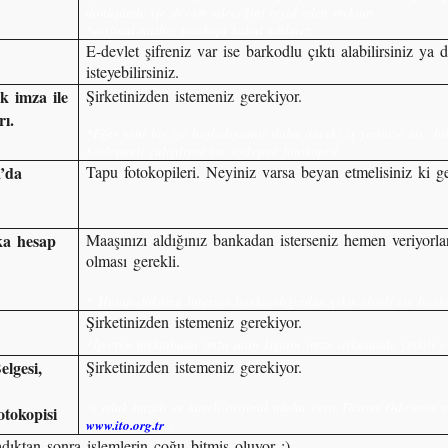
dönüşünde işe devam edeceğini teyid eden mektup.
*orijinal nüsha, fotokopi kabul edilmez.
E-devlet şifreniz var ise barkodlu çıktı alabilirsiniz y
isteyebilirsiniz.
k imza ile
Şirketinizden istemeniz gerekiyor.
rı.
*Eğer yeni bir işe başladıysanız daha önceki iş yerinize ait bil
Sözleşmeli çalışılıyor ise sözleşme fotokopisi.
’da
Tapu fotokopileri. Neyiniz varsa beyan etmelisiniz ki ge
nka hesap
Maaşınızı aldığınız bankadan isterseniz hemen veriyorla
olması gerekli.
* Hesap dökümü internet bankacılığından çıktı alındı ise banka
Şirketinizden istemeniz gerekiyor.
*İşveren mektubuna imza atan kişinin imza sirküsünde yetkili o
elgesi,
Şirketinizden istemeniz gerekiyor.
*( ıslak imzalı ve kaşeli orijinal nüsha veya Ticaret Odasının 
otokopisi
www.ito.org.tr
).
dıktan sonra işlemlerin çoğu bitmiş oluyor :)