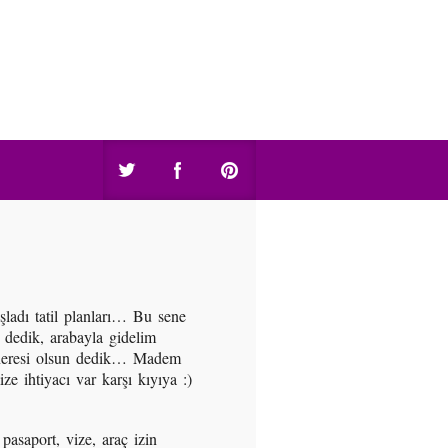
aşladı tatil planları… Bu sene
 dedik, arabayla gidelim
 neresi olsun dedik… Madem
 ihtiyacı var karşı kıyıya :)
pasaport, vize, araç izin