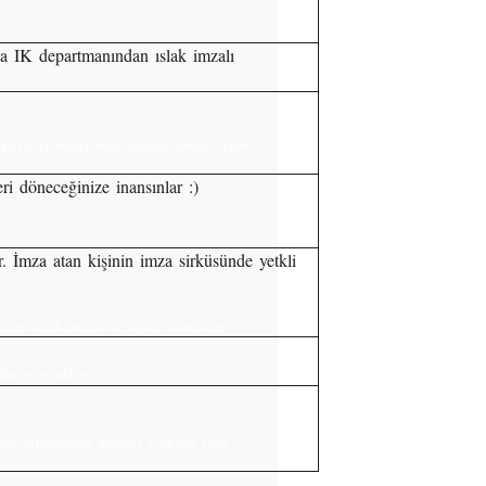
a da IK departmanından ıslak imzalı
gileri ve maaş bordrolarını sunabilirsiniz.
ri döneceğinize inansınlar :)
r. İmza atan kişinin imza sirküsünde yetkli
dan ıslak imzalı ve kaşeli olmalıdır.
lması gerekiyor.
web sayfasından alınmış e-imzalı çıktı