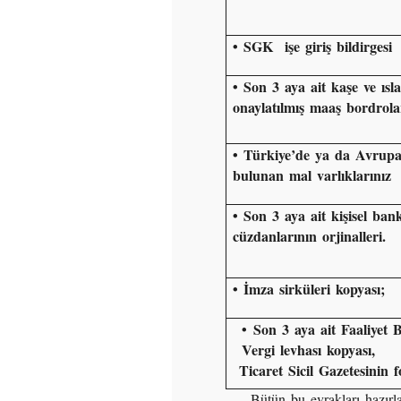
•
SGK işe giriş bildirgesi
•
Son 3 aya ait kaşe ve ısla
onaylatılmış maaş bordrola
•
Türkiye’de ya da Avrupa
bulunan mal varlıklarınız
• Son 3 aya ait kişisel ba
cüzdanlarının orjinalleri.
• İmza sirküleri kopyası;
• Son 3 aya ait Faaliyet B
Vergi levhası kopyası,
Ticaret Sicil Gazetesinin f
Bütün bu evrakları hazırla