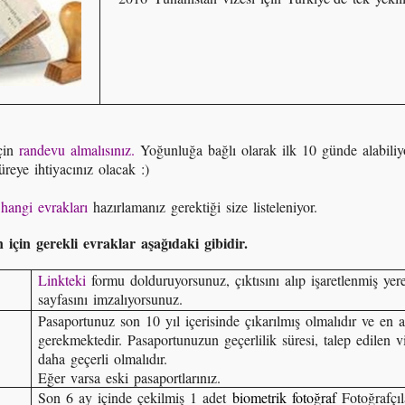
için
randevu almalısınız.
Yoğunluğa bağlı olarak ilk 10 günde alabiliy
üreye ihtiyacınız olacak :)
n
hangi evrakları
hazırlamanız gerektiği size listeleniyor.
 için gerekli evraklar aşağıdaki gibidir.
Linkteki
formu dolduruyorsunuz, çıktısını alıp işaretlenmiş yere
sayfasını imzalıyorsunuz.
Pasaportunuz son 10 yıl içerisinde çıkarılmış olmalıdır ve en 
gerekmektedir. Pasaportunuzun geçerlilik süresi, talep edilen 
daha geçerli olmalıdır.
Eğer varsa eski pasaportlarınız.
Son 6 ay içinde çekilmiş 1 adet
biometrik fotoğraf
Fotoğrafçıla