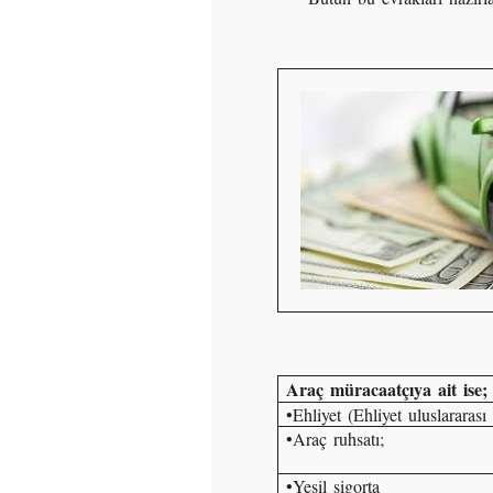
Araç müracaatçıya ait ise;
•Ehliyet (Ehliyet uluslararası 
•Araç ruhsatı;
•Yeşil sigorta