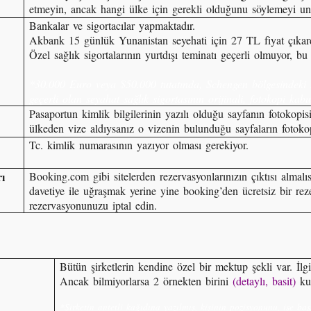
etmeyin, ancak hangi ülke için gerekli olduğunu söylemeyi un
Bankalar ve sigortacılar yapmaktadır.
Akbank 15 günlük Yunanistan seyehati için 27 TL fiyat çıkard
Özel sağlık sigortalarının yurtdışı teminatı geçerli olmuyor, bu
*30.000 Euro veya $50.000 tutatında, Schengen bölgesindeki 
geçerli olan seyahat sağlık sigortasının orijinali, fotokopi kab
Pasaportun kimlik bilgilerinin yazılı olduğu sayfanın fotokop
ülkeden vize aldıysanız o vizenin bulunduğu sayfaların fot
Tc. kimlik numarasının yazıyor olması gerekiyor.
ı
Booking.com gibi sitelerden rezervasyonlarınızın çıktısı almal
davetiye ile uğraşmak yerine yine booking’den ücretsiz bir reze
rezervasyonunuzu iptal edin.
Bütün şirketlerin kendine özel bir mektup şekli var. İlgil
Ancak bilmiyorlarsa 2 örnekten birini
(detaylı,
basit)
ku
*Şirketin antetli kağıdına yazılmış, kişinin pozisyonunu, işe ba