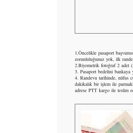
1.Öncelikle pasaport başvur
zorunluluğunuz yok, ilk randev
2.Biyometrik fotoğraf 2 adet
3. Pasaport bedelini bankaya y
4. Randevu tarihinde, nüfus c
dakikalık bir işlem ile parmakl
adrese PTT kargo ile teslim ed