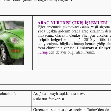
ARAÇ YURTDIŞI ÇIKIŞ İŞLEMLERİ
Eğer aracınızla çıkmayacaksanız yeşil sigort
yada uçakla giderim orada araç kiralarım der
ihtiyacınız olacaktır.Çünkü Shengen ülkeleri es
Triptik belgesi
zorunluluğu 2015 yılı itibari i
okuyacağınız bilgilere inanıp hemen gidip al
Uluslararası Ehliyet
Yeni ehliyetiniz var ise '
Turing'
den detaylı bilgi alabilirsiniz.
olmalıdır);
Aşağıda detaylı açıklaması mevcut.
Ruhsatın fotokopisi
Greencard sigortası diye geçiyor. Turing’den de 