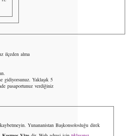
uz ilçeden alma
ın.
ne gidiyorsunuz. Yaklaşık 5
çinde pasaportunuz verdiğiniz
an kaybetmeyin. Yunananistan Başkonsolosluğu direk
Kosmos Vize
li
dir. Web adresi için
tıklayınız.