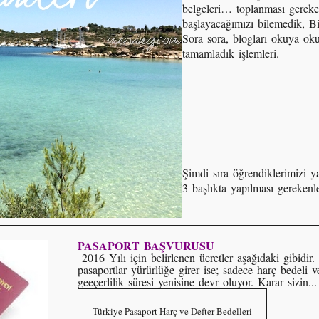
belgeleri… toplanması gereke
başlayacağımızı bilemedik, B
Sora sora, blogları okuya okuy
tamamladık işlemleri.
Şimdi sıra öğrendiklerimizi ya
3 başlıkta yapılması gerekenle
PASAPORT BAŞVURUSU
2016 Yılı için belirlenen ücretler aşağıdaki gibidir
pasaportlar yürürlüğe girer ise; sadece harç bedeli 
geeçerlilik süresi yenisine devr oluyor. Karar sizin...
Türkiye Pasaport Harç ve Defter Bedelleri