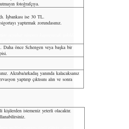
utmayın fotoğrafçıya.
ı. İşbankası ise 30 TL.
 sigortayı yaptırmak zorundasınız.
tüm seyahat sürenizi kapsayacak şekilde
ul edilmemektedir.
isi. Daha önce Schengen veya başka bir
okopisi.
ısınız. Akraba/arkadaş yanında kalacaksanız
rvasyon yaptırıp çıktısını alın ve sonra
i kişilerden istemeniz yeterli olacaktır.
llanabilirsiniz.
şlama tarihini, maaşını, izinli olduğu süreyi ve