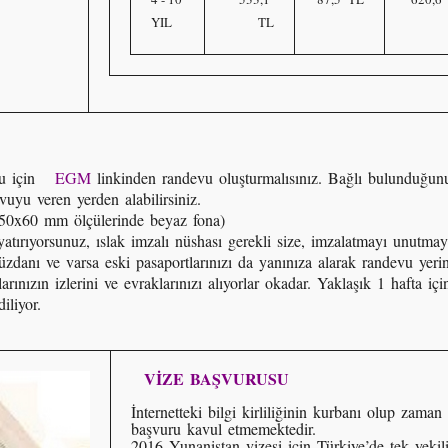
YIL
TL
usu için
EGM
linkinden randevu oluşturmalısınız. Bağlı bulunduğun
uyu veren yerden alabilirsiniz.
 (50x60 mm ölçülerinde beyaz fona)
atırıyorsunuz, ıslak imzalı nüshası gerekli size, imzalatmayı unutmay
üzdanı ve varsa eski pasaportlarınızı da yanınıza alarak randevu yeri
arınızın izlerini ve evraklarınızı alıyorlar okadar. Yaklaşık 1 hafta i
iliyor.
VİZE BAŞVURUSU
İnternetteki bilgi kirliliğinin kurbanı olup zam
başvuru kavul etmemektedir.
2016 Yunanistan vizesi için Türkiye’de tek yeki