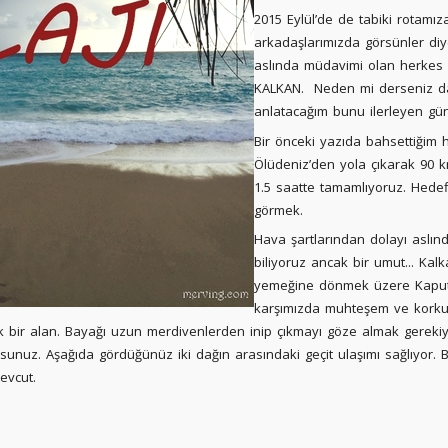
2015 Eylül’de de tabiki rotamıza
arkadaşlarımızda görsünler diy
aslında müdavimi olan herkes i
KALKAN.
Neden mi derseniz d
anlatacağım bunu ilerleyen gün
Bir önceki yazıda bahsettiğim h
Ölüdeniz’den yola çıkarak 90 
1.5 saatte tamamlıyoruz. Hedef
görmek.
Hava şartlarından dolayı aslın
biliyoruz ancak bir umut... Ka
yemeğine dönmek üzere Kaputaj
karşımızda muhteşem ve korkut
ük bir alan. Bayağı uzun merdivenlerden inip çıkmayı göze almak gerekiy
sunuz. Aşağıda gördüğünüz iki dağın arasındaki geçit ulaşımı sağlıyor. Bu
evcut.