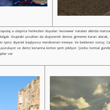
 Kaputaj a ulaşınca herkesten duyulan 'woowww' naraları altında manza
dalgalı. Gruptaki çocukları da düşünerek denize girmeme kararı alarak
ler içeriz diyerek başlıyoruz merdiveneri inmeye. Ve beklenen sonuç:
uyuruluyor ve deniz kenarına kırmızı şerit çekliyor. Çünkü normal günde
alar var