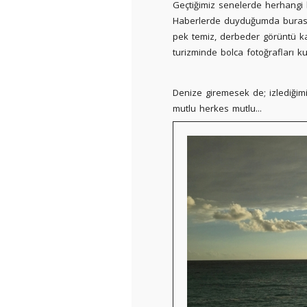
Geçtiğimiz senelerde herhangi b
Haberlerde duyduğumda burası 
pek temiz, derbeder görüntü ka
turizminde bolca fotoğrafları k
Denize giremesek de; izlediği
mutlu herkes mutlu...