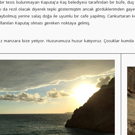
ir tesis bulunmayan Kaputaj'a Kaş belediyesi tarafından bir büfe, duş v
da rezil olacak diyerek tepki göstermiştim ancak gördüklerimden gay
ybolmuş yerine salaş doğa ile uyumlu bir cafe yapılmış. Cankurtaran ko
ullanılan Kaputaj olması gereken noktaya gelmiş.
miz manzara bize yetiyor. Huzurumuza huzur katıyoruz. Çocuklar kumda