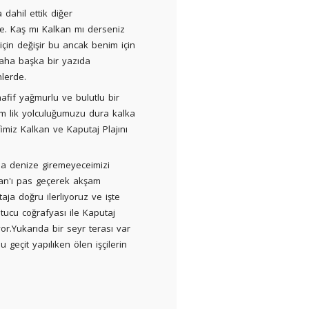
 dahil ettik diğer
e. Kaş mı Kalkan mı derseniz
çin değişir bu ancak benim için
aha başka bir yazıda
lerde.
afif yağmurlu ve bulutlu bir
km lik yolculuğumuzu dura kalka
imiz Kalkan ve Kaputaj Plajını
da denize giremeyeceimizi
lkan'ı pas geçerek akşam
a doğru ilerliyoruz ve işte
ucu coğrafyası ile Kaputaj
or.Yukarıda bir seyr terası var
 geçit yapılıken ölen işçilerin