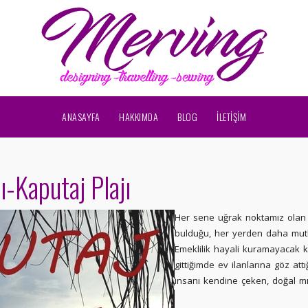
ANASAYFA
HAKKIMDA
BLOG
İLETİŞİM
ı-Kaputaj Plajı
Her sene uğrak noktamız ola
bulduğu, her yerden daha mutl
Emeklilik hayali kuramayacak 
gittiğimde ev ilanlarına göz att
insanı kendine çeken, doğal m