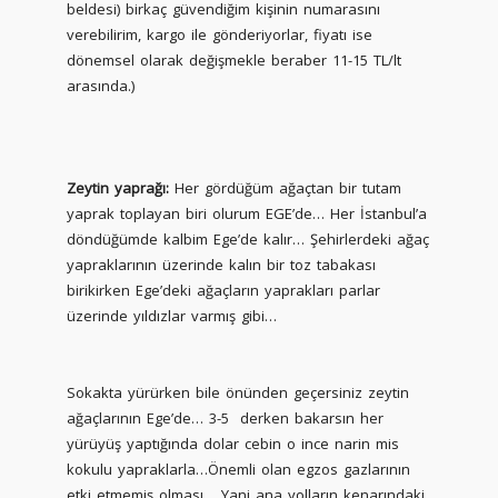
beldesi) birkaç güvendiğim kişinin numarasını
verebilirim, kargo ile gönderiyorlar, fiyatı ise
dönemsel olarak değişmekle beraber 11-15 TL/lt
arasında.)
Zeytin yaprağı:
Her gördüğüm ağaçtan bir tutam
yaprak toplayan biri olurum EGE’de… Her İstanbul’a
döndüğümde kalbim Ege’de kalır… Şehirlerdeki ağaç
yapraklarının üzerinde kalın bir toz tabakası
birikirken Ege’deki ağaçların yaprakları parlar
üzerinde yıldızlar varmış gibi…
Sokakta yürürken bile önünden geçersiniz zeytin
ağaçlarının Ege’de… 3-5 derken bakarsın her
yürüyüş yaptığında dolar cebin o ince narin mis
kokulu yapraklarla…Önemli olan egzos gazlarının
etki etmemiş olması… Yani ana yolların kenarındaki