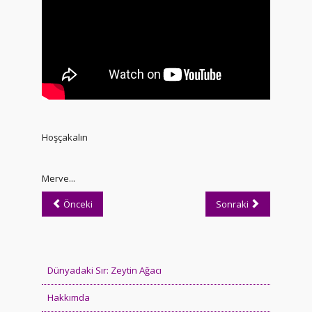
Hoşçakalın
Merve...
Önceki
Sonraki
Dünyadaki Sır: Zeytin Ağacı
Hakkımda