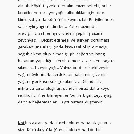
almak. Köylü teyzelerden almamızın sebebi; onlar
kendilerine de aynı yağı kullandıkları için içine
kimyasal ya da kötü ürün koymazlar. En iyilerinden
saf zeytinyağı ürettirirler… Zaten bizim de
aradığımız saf, en iyi üründen yapılmış sızma
zeytinyağı… Dikkat edilmesi ve alırken sorulması
gereken unsurlar; içinde kimyasal olup olmadığı,
soğuk sıkma olup olmadığı, ph değeri ve hangi
hasattan yapıldığı… Tercih etmemiz gereken: soğuk
sıkma saf zeytinyağı... Yalnız bu özellikteki zeytin
yağları öyle marketlerdeki ambalajlanmış zeytin
yağları gibi kusursuz gözükmez… Dibinde az
miktarda tortu oluşmuş, sarıdan biraz daha koyu
renklidir… Yine bilmeyenler ‘bu ne biçim zeytinyağı
der’ ve beğenmezler… Aynı hataya düşmeyin...
Not:
İnstagram yada facebooktan bana ulaşırsanız
size Küçükkuyu’da (Çanakkalen,n nadide bir