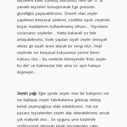
teyzelere katkı sunmuş olursunuz hem de 'O' al
yanaklı teyzeleri konuşturarak Ege şivesinin
güzelliğini yaşayabilirsiniz. Önemli olan zeytin
yapılırken kimyasal asitlerin, özellikle siyah zeytinde
boyar maddelerin kullanılmamış olması… Teyzelere
sorarsanız söylerler… Hatta bakarak siz bile
anlayabilirsiniz. Evde yapılan siyah zeytin simsiyah
olmaz gri siyah arası alacalı bir rengi olur…Yeşil
zeytinde ise kimyasal kokusunun yerine limon
kokusu olur… Bu nedenle bilmeyenler ‘kötü zeytin
bu der’ ve bakmazlar bile ama siz aynı hataya
düşmeyin…
Zeytin yağı:
Eğer içinde zeytin olan bir bahçeniz var
ise toplayıp zeytin fabrikalarına götürüp sıktırıp
kendi zeytinyağınızı elde edebilirsiniz. Yok ise
pazarcı teyzelerden zeytin alıp sıktırabilirsiniz ancak
çok maliyetli olur… En uygunu yine köylerde
profesyonel olmayan köylü teyzelerden satın