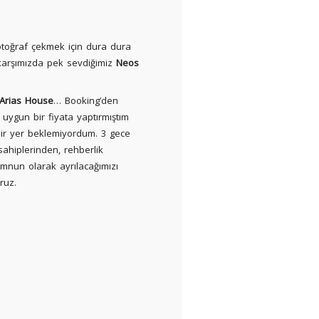
toğraf çekmek için dura dura
karşımızda pek sevdiğimiz
Neos
Arias House
… Booking’den
uygun bir fiyata yaptırmıştım
ir yer beklemiyordum. 3 gece
sahiplerinden, rehberlik
mnun olarak ayrılacağımızı
ruz.