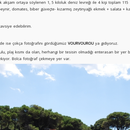
ilk akşam ortaya söylenen 1, 5 kiloluk deniz levreği ile 4 kişi toplam 11
eynir, domates, biber güveçte- kızarmış zeytinyağlı ekmek + salata + ka
avsiye edebilirim.
izde ise çokça fotoğrafını gördüğümüz
VOURVOUROU
ya gidiyoruz.
u, plaj kısmı da olan, herhangi bir tesisin olmadığı enterasan bir yer bur
ekiyor. Bolca fotoğraf çekmeye yer var.