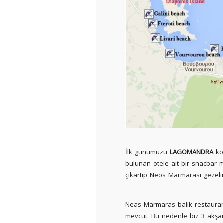
İlk günümüzü
LAGOMANDRA
koy
bulunan otele ait bir snacbar me
çıkartıp Neos Marmarası gezel
Neas Marmaras balık restauran
mevcut. Bu nedenle biz 3 akş