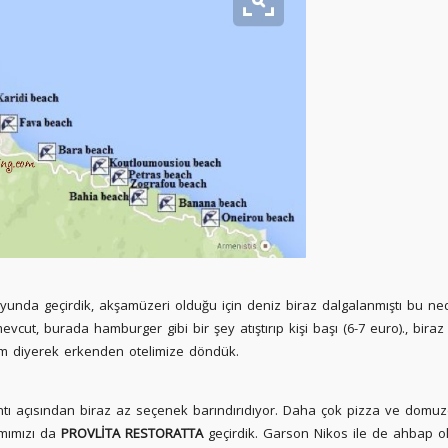
unda geçirdik, akşamüzeri olduğu için deniz biraz dalgalanmıştı bu ned
vcut, burada hamburger gibi bir şey atıştırıp kişi başı (6-7 euro)., bira
im diyerek erkenden otelimize döndük.
tı açısından biraz az seçenek barındırıdıyor. Daha çok pizza ve domuz
amımızı da
PROVLİTA RESTORATTA
geçirdik. Garson Nikos ile de ahbap ol