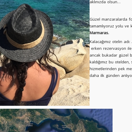
aklınızda olsun…
Güzel manzaralarda fo
tamamlıyoruz yolu ve 
Marmaras.
Kalacağımız otelin adı:
erken rezervasyon ile 
ancak bukadar güzel b
kaldığımız bu otelden, 
hizmetlerinden pek me
daha ilk günden anlıyo