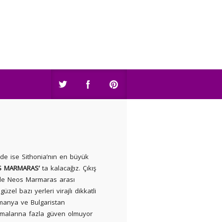
nde ise Sithonia’nın en büyük
S MARMARAS’
ta kalacağız. Çıkış
ile Neos Marmaras arası
üzel bazı yerleri virajlı dikkatli
manya ve Bulgaristan
anmalarına fazla güven olmuyor