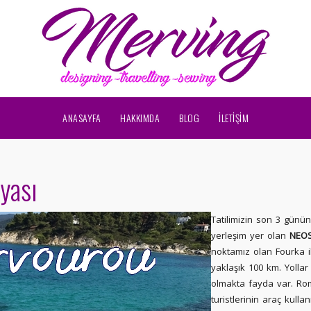
ANASAYFA
HAKKIMDA
BLOG
İLETİŞİM
yası
Tatilimizin son 3 günü
yerleşim yer olan
NEO
noktamız olan Fourka 
yaklaşık 100 km. Yollar g
olmakta fayda var. Ro
turistlerinin araç kull