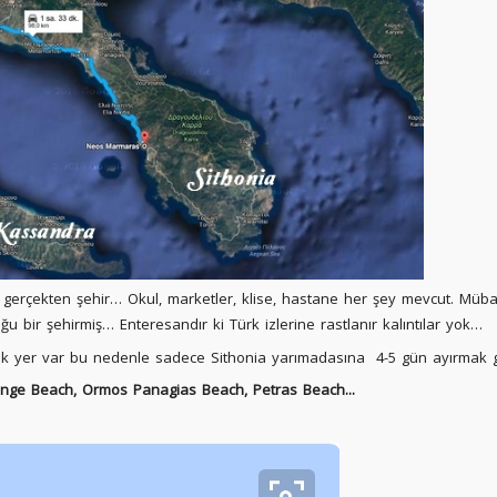
e gerçekten şehir… Okul, marketler, klise, hastane her şey mevcut. Müb
 bir şehirmiş… Enteresandır ki Türk izlerine rastlanır kalıntılar yok…
ok yer var bu nedenle sadece Sithonia yarımadasına 4-5 gün ayırmak g
ange Beach, Ormos Panagias Beach, Petras Beach...