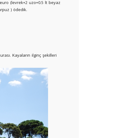
5 euro (levrek+2 uzo+0.5 lt beyaz
rpuz ) ödedik.
ası. Kayaların ilginç şekilleri