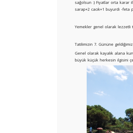
sağolsun :) Fiyatlar orta karar 
sarap+2 cacık+1 buyurdi -feta p
Yemekler genel olarak lezzetli t
Tatilimizin 7. Gününe geldiğim
Genel olarak kayalık alana kurul
büyük küçük herkesin ilgisini ç