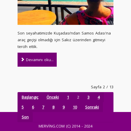
Son seyahatimizde Kuşadası’ndan Samos Adası'na
araç geçişi olmadığı için Sakız üzerinden gitmeyi
tercih ettik.
Devamını oku...
Sayfa 2 / 13
Başlangıç
Önceki
1
2
3
4
5
6
7
8
9
10
Sonraki
Son
MERVİNG.COM (C) 2014 - 2024