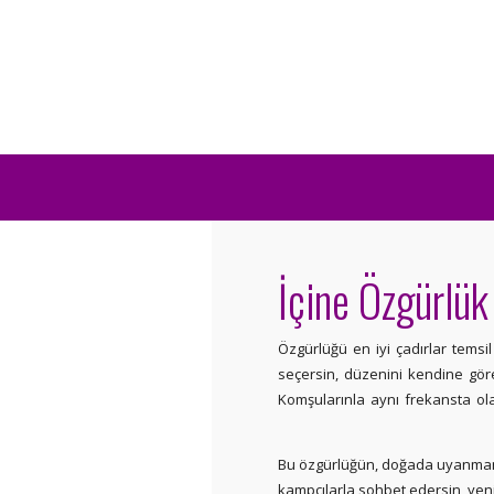
İçine Özgürlük
Özgürlüğü en iyi çadırlar temsi
seçersin, düzenini kendine göre 
Komşularınla aynı frekansta ola
Bu özgürlüğün, doğada uyanmanın 
kampçılarla sohbet edersin, yeni