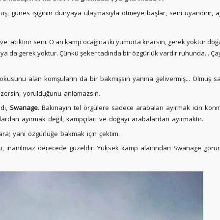
ş, günes ışığının dünyaya ulaşmasıyla ötmeye başlar, seni uyandırır, ayn
ve acıktırır seni. O an kamp ocağina iki yumurta kırarsın, gerek yoktur doğ
aya da gerek yoktur. Çünkü şeker tadında bir özgürlük vardır ruhunda... Çayı
kokusunu alan komşuların da bir bakmışsın yanına gelivermiş... Olmuş sa
zersin, yorulduğunu anlamazsın.
adı,
Swanage
. Bakmayın tel örgülere sadece arabaları ayırmak icin konmu
ardan ayırmak değil, kampçıları ve doğayı arabalardan ayırmaktır.
ara; yani özgürlüğe bakmak için çektim.
 ki, inanılmaz derecede güzeldir. Yüksek kamp alanından Swanage görün