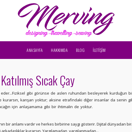
ANASAYFA
HAKKIMDA
BLOG
İLETİŞİM
 Katılmış Sıcak Çay
l eder...Fiziksel gibi görünse de aslen ruhundan besleyerek kurduğun bi
kurarsın, karışan yoktur; aksine etrafindaki diğer insanlar da senin gibid
cağın için anlaşamama gibi bir ihtimalin de yoktur.
bir anlamı vardır ve herkes birbirine saygı gösterir. Dijital dünyadan bir
 arkadaşlıklar kurarsın. Yargılamadan, yargılanmadan...