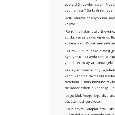
gösterdiği tepkiler vardır. Mes
yapmaması ? Şarkı dinlemeye,
-Artık oturma pozisyonuna geçec
kalıyor ?
-Renkli halkaları dizildiği oyu
zordu, yavaş yavaş öğrendi. Biz
kullanıyoruz. Düşük maliyetli a
-Bul-tak küp: mutlaka olması g
oynuyoruz. Bu ayda tabi ki alı
yeterli. 15-18 ay arasında şekl
-8-9 aylar civarı iri boy Legol
kendi kendine takmasını bekleme
civarında 2 sinin birbirine tak
Ne kadar erken o kadar iyi. İl
-Lego: Multi/mega lego diye ar
büyütülmesi gerekecek.
-Kalın sayfalı kitaplar artık il
kullanabilirsiniz. Yanında ses