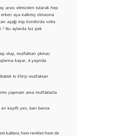
ay arası elimizden tutarak hep
du erken aya kalkmış olmasına
n aşağı inip koridorda volta
i ? Bu aylarda biz pek
şı olup, mutfaktan çıkmaz
şlarına kayar, 4 yaşında
aktık ki Efe’yi mutfaktan
ayrımı yapmam ama mutfaklarla
 en keyifli yeri, ben bence
em kalitesi, hem renkleri hem de