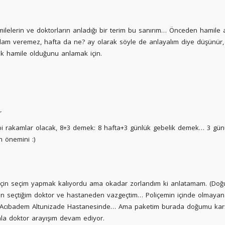
ilelerin ve doktorların anladığı bir terim bu sanırım… Önceden hamile a
 anlam veremez, hafta da ne? ay olarak söyle de anlayalım diye düşünür
ık hamile olduğunu anlamak için.
r
gibi rakamlar olacak, 8+3 demek: 8 hafta+3 günlük gebelik demek… 3 g
n önemini :)
çin seçim yapmak kalıyordu ama okadar zorlandım ki anlatamam. (Doğ
ken seçtiğim doktor ve hastaneden vazgeçtim… Poliçemin içinde olmaya
, Acıbadem Altunizade Hastanesinde… Ama paketim burada doğumu karş
la doktor arayışım devam ediyor.