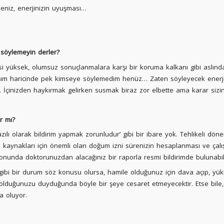
niz, enerjinizin uyuşması…
söylemeyin derler?
si yüksek, olumsuz sonuçlanmalara karşı bir koruma kalkanı gibi aslında
aşım haricinde pek kimseye söylemedim henüz… Zaten söyleyecek enerj
… İçinizden haykırmak gelirken susmak biraz zor elbette ama karar siz
r mı?
azılı olarak bildirim yapmak zorunludur’ gibi bir ibare yok. Tehlikeli dön
an kaynakları için önemli olan doğum izni sürenizin hesaplanması ve ç
 sonunda doktorunuzdan alacağınız bir raporla resmi bildirimde bulunabili
bi bir durum söz konusu olursa, hamile olduğunuz için dava açıp, yükl
 olduğunuzu duyduğunda böyle bir şeye cesaret etmeyecektir. Etse bile,
a oluyor.