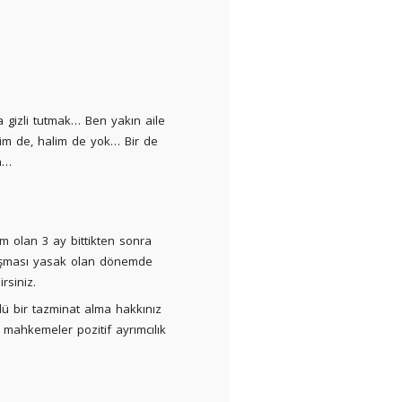
 gizli tutmak… Ben yakın aile
im de, halim de yok… Bir de
in…
em olan 3 ay bittikten sonra
alışması yasak olan dönemde
rsiniz.
ü bir tazminat alma hakkınız
 mahkemeler pozitif ayrımcılık