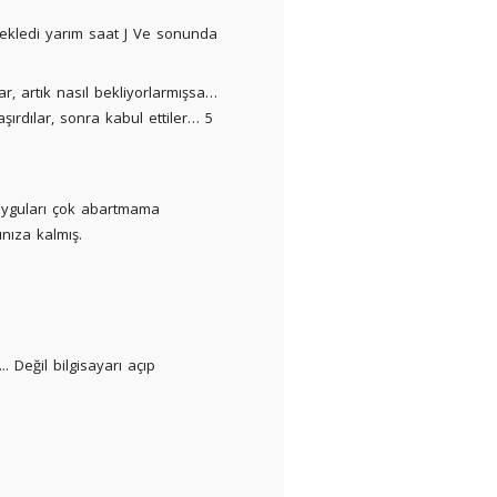
ekledi yarım saat J Ve sonunda
r, artık nasıl bekliyorlarmışsa…
ırdılar, sonra kabul ettiler… 5
duyguları çok abartmama
nıza kalmış.
 Değil bilgisayarı açıp