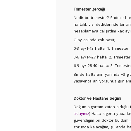
Trimester gerçeği
Nedir bu trimester? Sadece ham
haftalık v.s. dediklerinde bir
hesaplamaya çalışırdım kaç ayl
Olay aslında çok basit;
0-3 ay/1-13 hafta: 1. Trimester
3-6 ay/14-27 hafta: 2. Trimester
6-9 ay/ 28-40 hafta: 3. Trimeste
Bir de haftaların yanında +3 
yaşayınca anlıyorsunuz günleri
Doktor ve Hastane Seçimi
Doğum sigortam zaten olduğu i
tıklayınız
) Hatta sigorta yapar
güvendiğim bir doktor buldum
zorunda kalacağım, şu anda ha