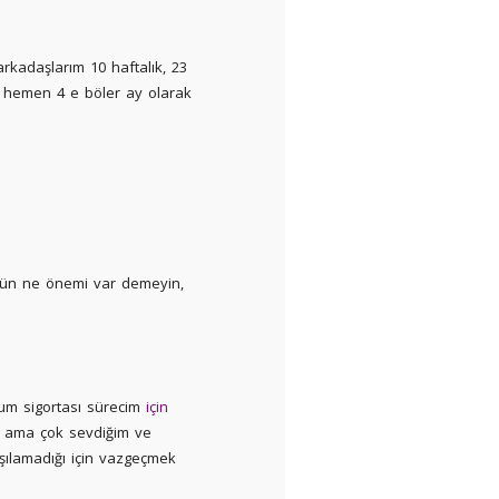
rkadaşlarım 10 haftalık, 23
, hemen 4 e böler ay olarak
ünün ne önemi var demeyin,
um sigortası sürecim
için
n ama çok sevdiğim ve
ılamadığı için vazgeçmek