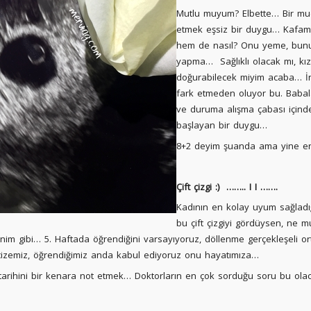
Mutlu muyum? Elbette… Bir muc
etmek eşsiz bir duygu… Kafamda
hem de nasıl? Onu yeme, bunu 
yapma… Sağlıklı olacak mı, kız 
doğurabilecek miyim acaba… İn
fark etmeden oluyor bu. Baba
ve duruma alışma çabası içind
başlayan bir duygu…
8+2 deyim şuanda ama yine en
Çift çizgi :)
…….. I I …….
Kadının en kolay uyum sağladı
bu çift çizgiyi gördüysen, ne
enim gibi… 5. Haftada öğrendiğini varsayıyoruz, döllenme gerçekleşeli o
izemiz, öğrendiğimiz anda kabul ediyoruz onu hayatımıza…
arihini bir kenara not etmek… Doktorların en çok sorduğu soru bu olacak