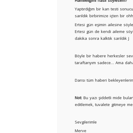
Hamileliğimi nasıl söylesem?
Yaptırdığım bir kan testi son
sarıldık birbirimize içten bir oh
Ertesi gün eşimin ailesine söyl
Ertesi gün de kendi aileme söyl
dakika sonra kalktık sarıldık J
Böyle bir habere herkesler sev
taraftarıyım sadece… Ama daha 
Darısı tüm haberi bekleyenleri
Not:
Bu yazı şiddetli mide bulant
editlemek, tuvalete gitmeye mec
Sevgilerimle
Merve