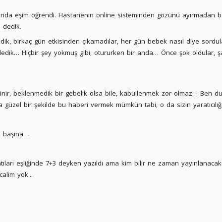
ucunda eşim öğrendi. Hastanenin online sisteminden gözünü ayırmadan b
h dedik.
edik, birkaç gün etkisinden çıkamadılar, her gün bebek nasıl diye sordula
edik… Hiçbir şey yokmuş gibi, otururken bir anda… Önce şok oldular, şaş
inir, beklenmedik bir gebelik olsa bile, kabullenmek zor olmaz… Ben 
güzel bir şekilde bu haberi vermek mümkün tabi, o da sizin yaratıcılığı
n başına…
ıları eşliğinde 7+3 deyken yazıldı ama kim bilir ne zaman yayınlanacak...
alim yok...