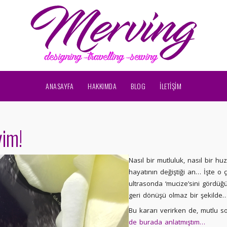
ANASAYFA
HAKKIMDA
BLOG
İLETİŞİM
im!
Nasıl bir mutluluk, nasıl bir hu
hayatının değiştiği an… İşte o çi
ultrasonda ‘mucize’sini gördüğü
geri dönüşü olmaz bir şekilde
Bu kararı verirken de, mutlu s
de burada anlatmıştım…