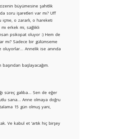
izenin büyümesine şahitlik
 soru işaretleri var mı? Uff
içme, o zararlı, o hareketi
mı erkek mi, sağlıklı
san psikopat oluyor :) Hem de
lar mı? Sadece bir gülümseme
e oluyorlar… Annelik ise anında
 başından başlayacağım.
ğı süreç galiba… Sen de eğer
 mutlu sana… Anne olmaya doğru
rtalama 15 gün olmuş yani,
. Ve kabul et ‘artık hiç birşey